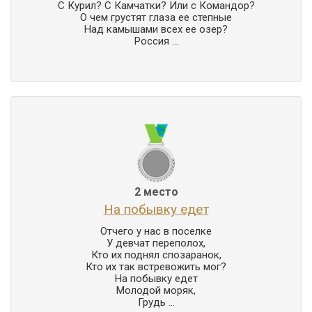
С Курил? С Камчатки? Или с Командор?

О чем грустят глаза ее степные

Над камышами всех ее озер?

Россия ...
2 место
На побывку едет
Отчего у нас в поселке

У девчат переполох,

Кто их поднял спозаранок,

Кто их так встревожить мог?

На побывку едет

Молодой моряк,

Грудь ...