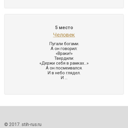
5 место
Человек
Пугали богами.

А он говорил:

«Враки!»

Твердили:

«Держи себя в рамках...»

А он посмеивался.

И в небо глядел.

И ...
© 2017. stih-rus.ru