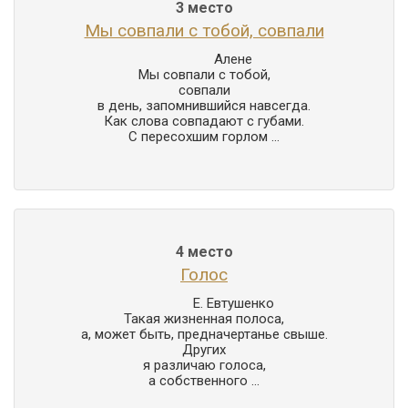
3 место
Мы совпали с тобой, совпали
                Алене

Мы совпали с тобой,

совпали

в день, запомнившийся навсегда.

Как слова совпадают с губами.

С пересохшим горлом ...
4 место
Голос
                Е. Евтушенко

Такая жизненная полоса,

а, может быть, предначертанье свыше.

Других

я различаю голоса,

а собственного ...