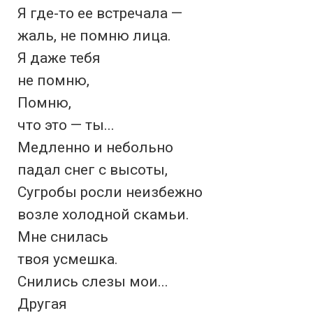
Я где-то ее встречала —

жаль, не помню лица.

Я даже тебя

не помню,

Помню,

что это — ты...

Медленно и небольно

падал снег с высоты,

Сугробы росли неизбежно

возле холодной скамьи.

Мне снилась

твоя усмешка.

Снились слезы мои...

Другая
