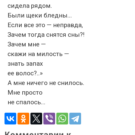
сидела рядом.

Были щеки бледны...

Если все это — неправда,

Зачем тогда снятся сны?!

Зачем мне —

скажи на милость —

знать запах

ее волос?..»

А мне ничего не снилось.

Мне просто

не спалось...
Комментарии к