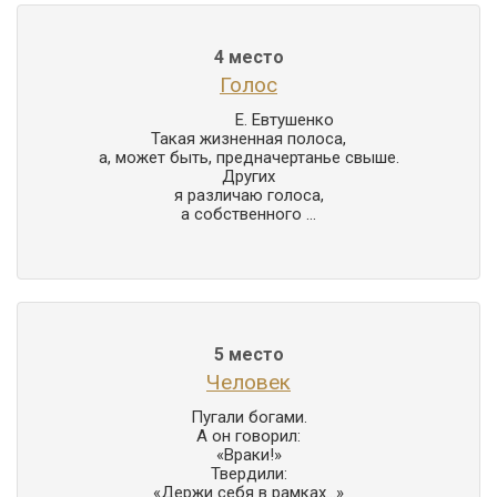
4 место
Голос
                Е. Евтушенко

Такая жизненная полоса,

а, может быть, предначертанье свыше.

Других

я различаю голоса,

а собственного ...
5 место
Человек
Пугали богами.

А он говорил:

«Враки!»

Твердили:

«Держи себя в рамках...»
