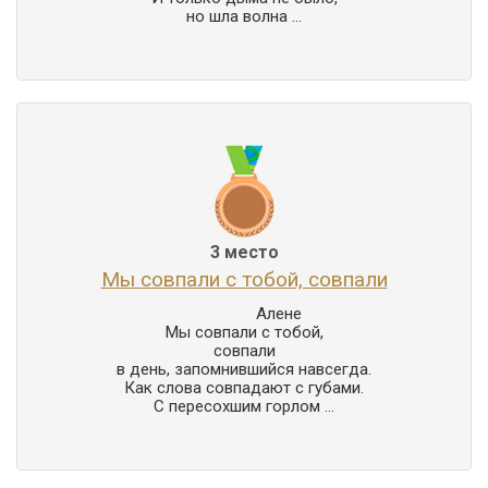
но шла волна ...
3 место
Мы совпали с тобой, совпали
                Алене

Мы совпали с тобой,

совпали

в день, запомнившийся навсегда.

Как слова совпадают с губами.

С пересохшим горлом ...