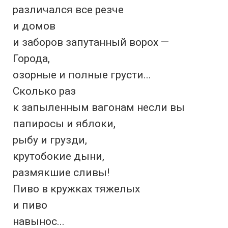
различался все резче

и домов

и заборов запутанный ворох —

Города,

озорные и полные грусти...

Сколько раз

к запыленным вагонам несли вы

папиросы и яблоки,

рыбу и грузди,

крутобокие дыни,

размякшие сливы!

Пиво в кружках тяжелых

и пиво

навынос...
