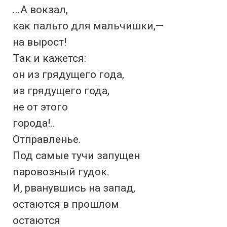
...А вокзал,

как пальто для мальчишки,—

на вырост!

Так и кажется:

он из грядущего года,

из грядущего года,

не от этого

города!..

Отправленье.

Под самые тучи запущен

паровозный гудок.

И, рванувшись на запад,

остаются в прошлом

остаются
