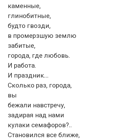
каменные,

глинобитные,

будто гвозди,

в промерзшую землю

забитые,

города, где любовь.

И работа.

И праздник...

Сколько раз, города,

вы

бежали навстречу,

задирая над нами

кулаки семафоров?..

Становился все ближе,
