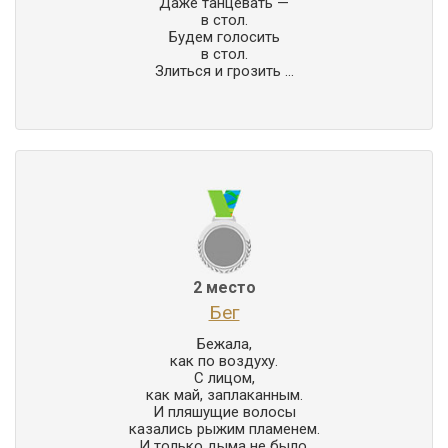
Даже танцевать —

в стол.

Будем голосить

в стол.

Злиться и грозить ...
2 место
Бег
Бежала,

как по воздуху.

С лицом,

как май, заплаканным.

И пляшущие волосы

казались рыжим пламенем.

И только дыма не было,
